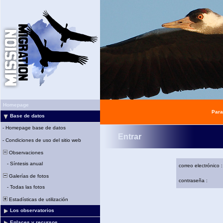
Homepage
Para
Base de datos
-
Homepage base de datos
Entrar
-
Condiciones de uso del sitio web
Observaciones
-
Síntesis anual
correo electrónico :
Galerías de fotos
contraseña :
-
Todas las fotos
Estadísticas de utilización
Los observatorios
Enlaces y recursos