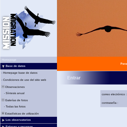
Homepage
Para
Base de datos
-
Homepage base de datos
Entrar
-
Condiciones de uso del sitio web
Observaciones
-
Síntesis anual
correo electrónico :
Galerías de fotos
contraseña :
-
Todas las fotos
Estadísticas de utilización
Los observatorios
Enlaces y recursos