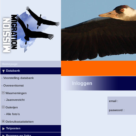
Homepage
Databank
-
Voorstelling databank
Inloggen
-
Overeenkomst
Waarnemingen
-
Jaaroverzicht
email :
Galerijen
paswoord :
-
Alle foto's
Gebruiksstatistieken
Telposten
Bronnen en links