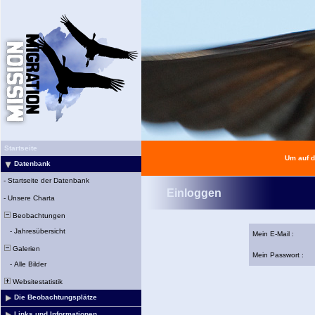
Startseite
Um auf d
Datenbank
-
Startseite der Datenbank
Einloggen
-
Unsere Charta
Beobachtungen
-
Jahresübersicht
Mein E-Mail :
Galerien
Mein Passwort :
-
Alle Bilder
Websitestatistik
Die Beobachtungsplätze
Links und Informationen