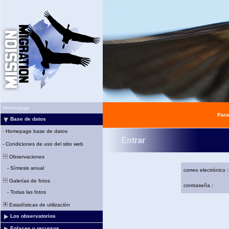
Homepage
Para
Base de datos
-
Homepage base de datos
Entrar
-
Condiciones de uso del sitio web
Observaciones
-
Síntesis anual
correo electrónico :
Galerías de fotos
contraseña :
-
Todas las fotos
Estadísticas de utilización
Los observatorios
Enlaces y recursos