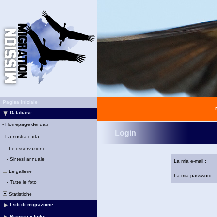
Pagina iniziale
Database
-
Homepage dei dati
Login
-
La nostra carta
Le osservazioni
-
Sintesi annuale
La mia e-mail :
Le gallerie
La mia password :
-
Tutte le foto
Statistiche
I siti di migrazione
Risorse e links