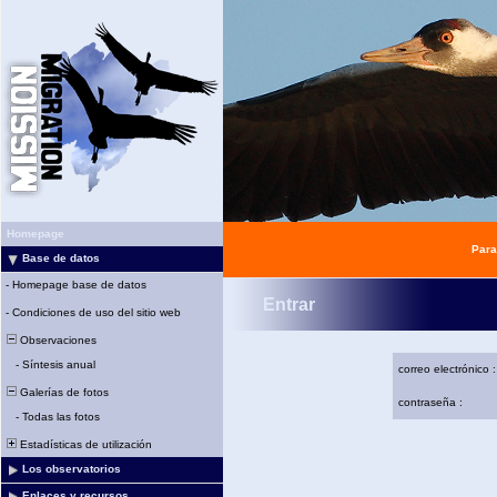
Homepage
Para
Base de datos
-
Homepage base de datos
Entrar
-
Condiciones de uso del sitio web
Observaciones
-
Síntesis anual
correo electrónico :
Galerías de fotos
contraseña :
-
Todas las fotos
Estadísticas de utilización
Los observatorios
Enlaces y recursos