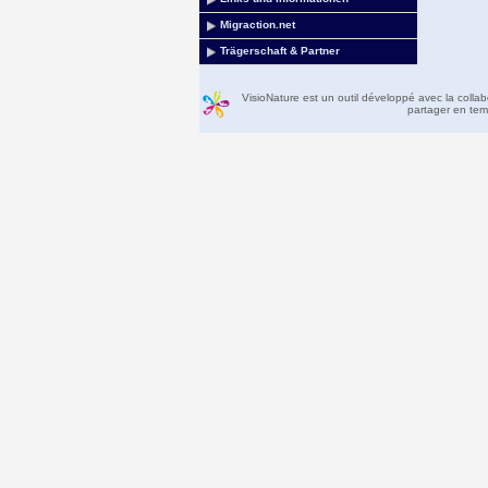
Migraction.net
Trägerschaft & Partner
VisioNature est un outil développé avec la colla
partager en temp