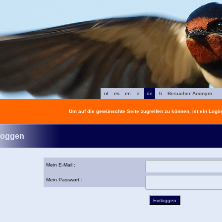
nl
es
en
it
de
fr
Besucher Anonym
Um auf die gewünschte Seite zugreifen zu können, ist ein Login 
loggen
Mein E-Mail :
Mein Passwort :