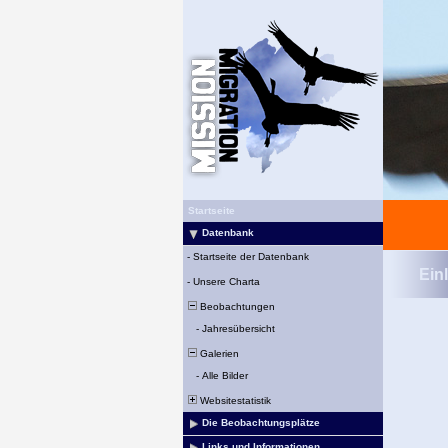
Startseite
Datenbank
-
Startseite der Datenbank
Ein
-
Unsere Charta
Beobachtungen
-
Jahresübersicht
Galerien
-
Alle Bilder
Websitestatistik
Die Beobachtungsplätze
Links und Informationen