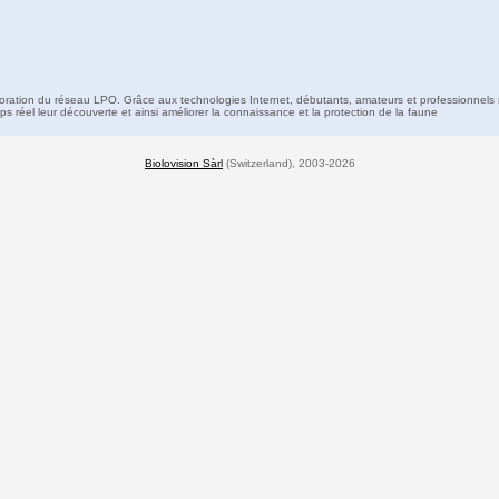
boration du réseau LPO. Grâce aux technologies Internet, débutants, amateurs et professionnels 
s réel leur découverte et ainsi améliorer la connaissance et la protection de la faune
Biolovision Sàrl
(Switzerland), 2003-2026