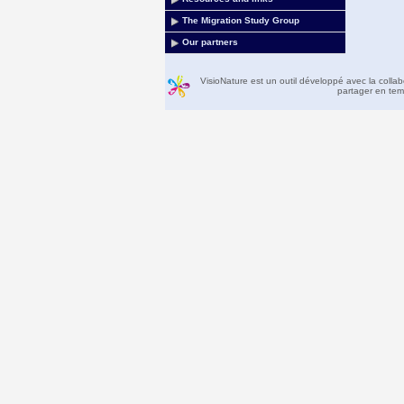
The Migration Study Group
Our partners
VisioNature est un outil développé avec la colla
partager en temp