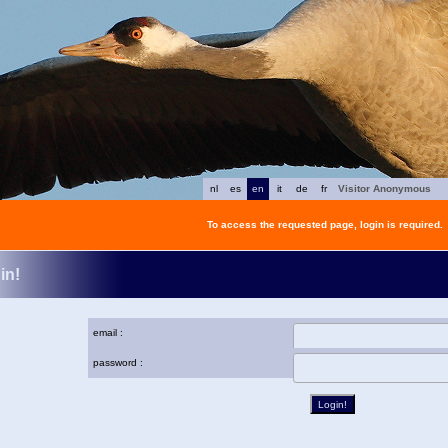
nl
es
en
it
de
fr
Visitor Anonymous
To access the requested page, login is required.
in!
email :
password :