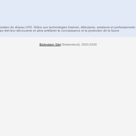
boration du réseau LPO. Grâce aux technologies Internet, débutants, amateurs et professionnels 
s réel leur découverte et ainsi améliorer la connaissance et la protection de la faune
Biolovision Sàrl
(Switzerland), 2003-2026