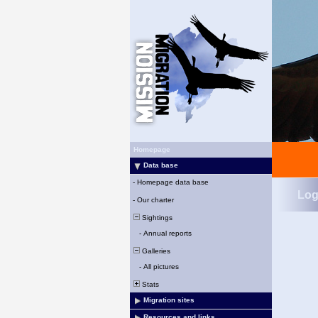
Homepage
Data base
-
Homepage data base
Log
-
Our charter
Sightings
-
Annual reports
Galleries
-
All pictures
Stats
Migration sites
Resources and links