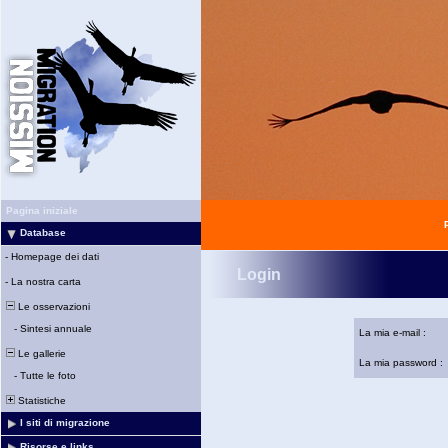
Pagina iniziale
Database
-
Homepage dei dati
Login
-
La nostra carta
Le osservazioni
-
Sintesi annuale
La mia e-mail :
Le gallerie
La mia password :
-
Tutte le foto
Statistiche
I siti di migrazione
Risorse e links