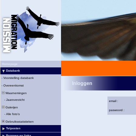
Homepage
Databank
-
Voorstelling databank
Inloggen
-
Overeenkomst
Waarnemingen
-
Jaaroverzicht
email :
Galerijen
paswoord :
-
Alle foto's
Gebruiksstatistieken
Telposten
Bronnen en links