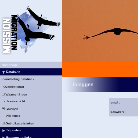
Homepage
Databank
-
Voorstelling databank
Inloggen
-
Overeenkomst
Waarnemingen
-
Jaaroverzicht
email :
Galerijen
paswoord :
-
Alle foto's
Gebruiksstatistieken
Telposten
Bronnen en links