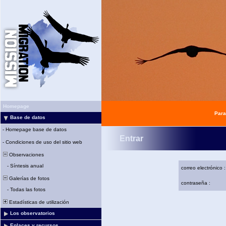
Homepage
Para
Base de datos
-
Homepage base de datos
Entrar
-
Condiciones de uso del sitio web
Observaciones
-
Síntesis anual
correo electrónico :
Galerías de fotos
contraseña :
-
Todas las fotos
Estadísticas de utilización
Los observatorios
Enlaces y recursos