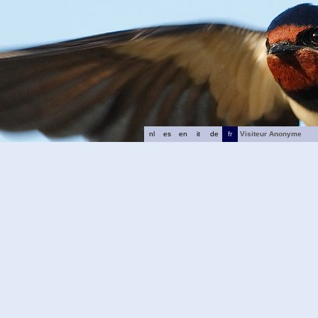
nl
es
en
it
de
fr
Visiteur Anonyme