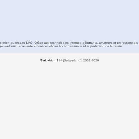
boration du réseau LPO. Grâce aux technologies Internet, débutants, amateurs et professionnels 
s réel leur découverte et ainsi améliorer la connaissance et la protection de la faune
Biolovision Sàrl
(Switzerland), 2003-2026