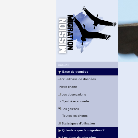
Accueil
Base de données
-
Accueil base de données
-
Notre charte
Les observations
-
Synthèse annuelle
Les galeries
-
Toutes les photos
Statistiques d'utilisation
Qu'est-ce que la migration ?
Les sites de migration