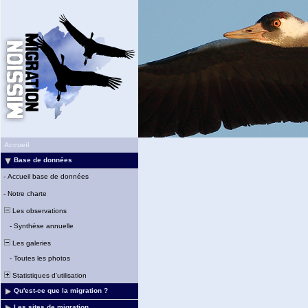
Accueil
Base de données
-
Accueil base de données
-
Notre charte
Les observations
-
Synthèse annuelle
Les galeries
-
Toutes les photos
Statistiques d'utilisation
Qu'est-ce que la migration ?
Les sites de migration