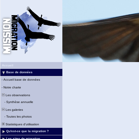
Accueil
Base de données
-
Accueil base de données
-
Notre charte
Les observations
-
Synthèse annuelle
Les galeries
-
Toutes les photos
Statistiques d'utilisation
Qu'est-ce que la migration ?
Les sites de migration