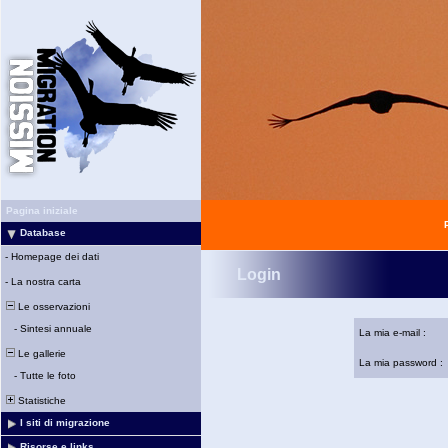
Pagina iniziale
Database
-
Homepage dei dati
Login
-
La nostra carta
Le osservazioni
-
Sintesi annuale
La mia e-mail :
Le gallerie
La mia password :
-
Tutte le foto
Statistiche
I siti di migrazione
Risorse e links