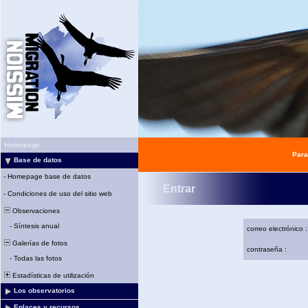
Homepage
Para
Base de datos
-
Homepage base de datos
Entrar
-
Condiciones de uso del sitio web
Observaciones
-
Síntesis anual
correo electrónico :
Galerías de fotos
contraseña :
-
Todas las fotos
Estadísticas de utilización
Los observatorios
Enlaces y recursos