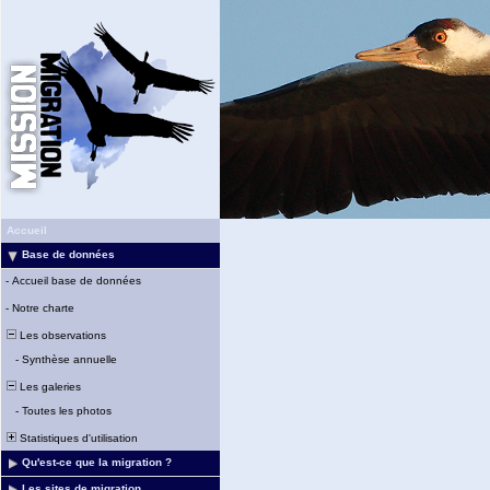
Accueil
Base de données
-
Accueil base de données
-
Notre charte
Les observations
-
Synthèse annuelle
Les galeries
-
Toutes les photos
Statistiques d'utilisation
Qu'est-ce que la migration ?
Les sites de migration