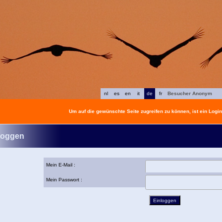
nl
es
en
it
de
fr
Besucher Anonym
Um auf die gewünschte Seite zugreifen zu können, ist ein Login 
loggen
Mein E-Mail :
Mein Passwort :