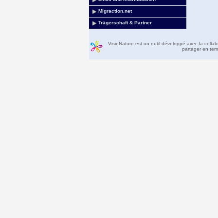
Migraction.net
Trägerschaft & Partner
VisioNature est un outil développé avec la colla
partager en temp