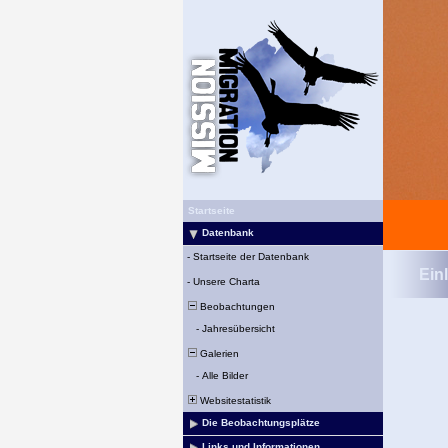
Startseite
Datenbank
-
Startseite der Datenbank
Ein
-
Unsere Charta
Beobachtungen
-
Jahresübersicht
Galerien
-
Alle Bilder
Websitestatistik
Die Beobachtungsplätze
Links und Informationen