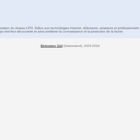
boration du réseau LPO. Grâce aux technologies Internet, débutants, amateurs et professionnels 
s réel leur découverte et ainsi améliorer la connaissance et la protection de la faune
Biolovision Sàrl
(Switzerland), 2003-2026