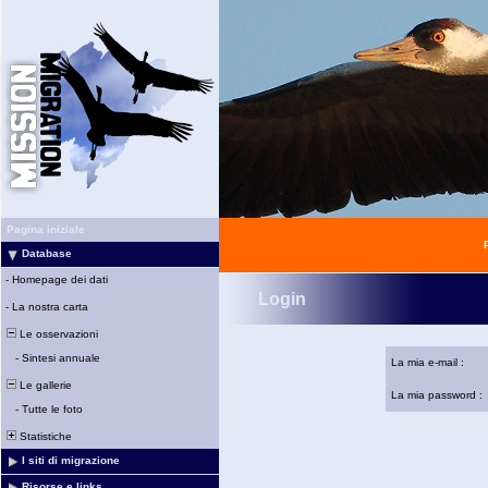
Pagina iniziale
Database
-
Homepage dei dati
Login
-
La nostra carta
Le osservazioni
-
Sintesi annuale
La mia e-mail :
Le gallerie
La mia password :
-
Tutte le foto
Statistiche
I siti di migrazione
Risorse e links