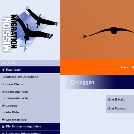
Startseite
Um auf d
Datenbank
-
Startseite der Datenbank
Einloggen
-
Unsere Charta
Beobachtungen
-
Jahresübersicht
Mein E-Mail :
Galerien
Mein Passwort :
-
Alle Bilder
Websitestatistik
Die Beobachtungsplätze
Links und Informationen