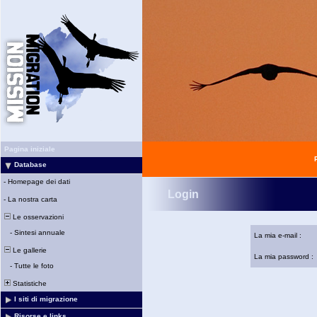
Pagina iniziale
Database
-
Homepage dei dati
Login
-
La nostra carta
Le osservazioni
-
Sintesi annuale
La mia e-mail :
Le gallerie
La mia password :
-
Tutte le foto
Statistiche
I siti di migrazione
Risorse e links