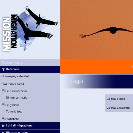
Pagina iniziale
Database
-
Homepage dei dati
Login
-
La nostra carta
Le osservazioni
-
Sintesi annuale
La mia e-mail :
Le gallerie
La mia password :
-
Tutte le foto
Statistiche
I siti di migrazione
Risorse e links