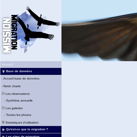
Accueil
Base de données
-
Accueil base de données
-
Notre charte
Les observations
-
Synthèse annuelle
Les galeries
-
Toutes les photos
Statistiques d'utilisation
Qu'est-ce que la migration ?
Les sites de migration