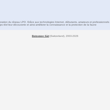
boration du réseau LPO. Grâce aux technologies Internet, débutants, amateurs et professionnels 
s réel leur découverte et ainsi améliorer la connaissance et la protection de la faune
Biolovision Sàrl
(Switzerland), 2003-2026