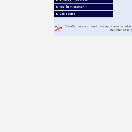
Misión migración
Los socios
VisioNature est un outil développé avec la colla
partager en temp