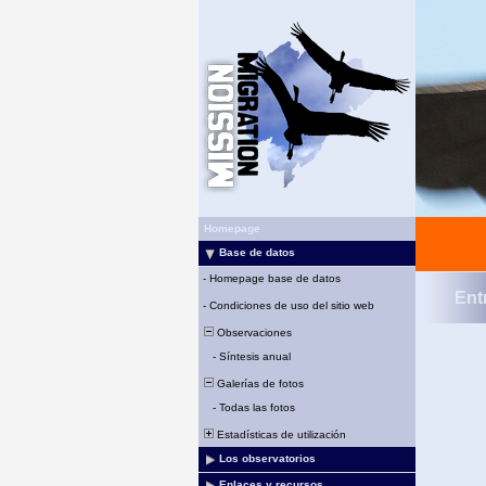
Homepage
Base de datos
-
Homepage base de datos
Ent
-
Condiciones de uso del sitio web
Observaciones
-
Síntesis anual
Galerías de fotos
-
Todas las fotos
Estadísticas de utilización
Los observatorios
Enlaces y recursos