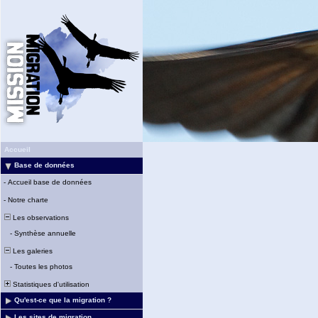
Accueil
Base de données
-
Accueil base de données
-
Notre charte
Les observations
-
Synthèse annuelle
Les galeries
-
Toutes les photos
Statistiques d'utilisation
Qu'est-ce que la migration ?
Les sites de migration