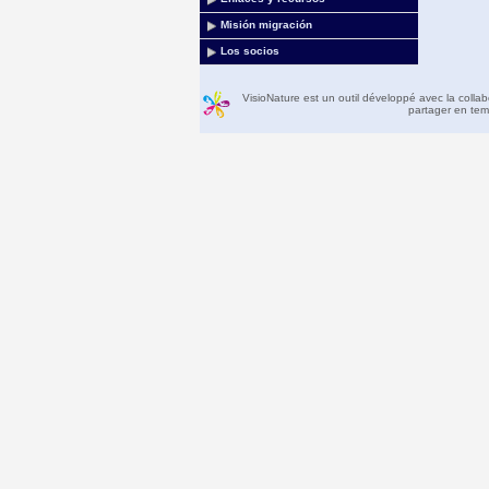
Misión migración
Los socios
VisioNature est un outil développé avec la colla
partager en temp