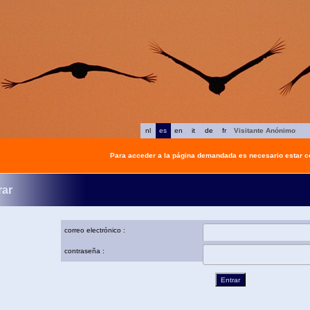
nl
es
en
it
de
fr
Visitante Anónimo
Para acceder a la página demandada es necesario estar 
rar
correo electrónico :
contraseña :