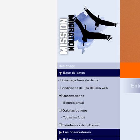
Homepage
Base de datos
-
Homepage base de datos
Ent
-
Condiciones de uso del sitio web
Observaciones
-
Síntesis anual
Galerías de fotos
-
Todas las fotos
Estadísticas de utilización
Los observatorios
Enlaces y recursos