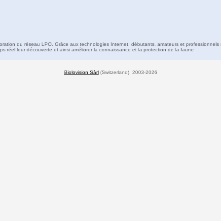
boration du réseau LPO. Grâce aux technologies Internet, débutants, amateurs et professionnels 
s réel leur découverte et ainsi améliorer la connaissance et la protection de la faune
Biolovision Sàrl
(Switzerland), 2003-2026