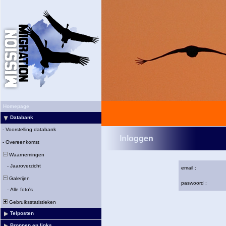
Homepage
Databank
-
Voorstelling databank
Inloggen
-
Overeenkomst
Waarnemingen
-
Jaaroverzicht
email :
Galerijen
paswoord :
-
Alle foto's
Gebruiksstatistieken
Telposten
Bronnen en links