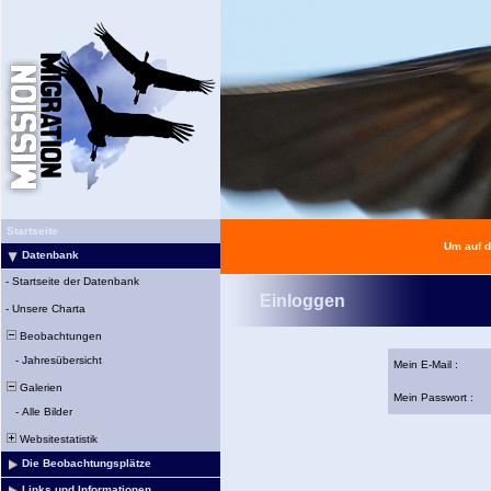
Startseite
Um auf d
Datenbank
-
Startseite der Datenbank
Einloggen
-
Unsere Charta
Beobachtungen
-
Jahresübersicht
Mein E-Mail :
Galerien
Mein Passwort :
-
Alle Bilder
Websitestatistik
Die Beobachtungsplätze
Links und Informationen