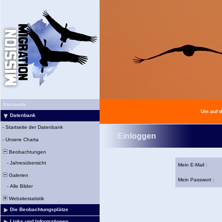
Startseite
Um auf d
Datenbank
-
Startseite der Datenbank
Einloggen
-
Unsere Charta
Beobachtungen
-
Jahresübersicht
Mein E-Mail :
Galerien
Mein Passwort :
-
Alle Bilder
Websitestatistik
Die Beobachtungsplätze
Links und Informationen