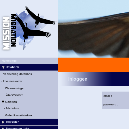
Homepage
Databank
-
Voorstelling databank
Inloggen
-
Overeenkomst
Waarnemingen
-
Jaaroverzicht
email :
Galerijen
paswoord :
-
Alle foto's
Gebruiksstatistieken
Telposten
Bronnen en links