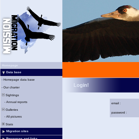
Homepage
Data base
-
Homepage data base
Login!
-
Our charter
Sightings
-
Annual reports
email :
Galleries
password :
-
All pictures
Stats
Migration sites
Resources and links