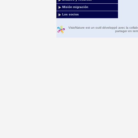
Misión migración
Los socios
VisioNature est un outil développé avec la colla
partager en temp