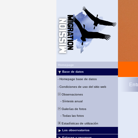
Homepage
Base de datos
-
Homepage base de datos
Ent
-
Condiciones de uso del sitio web
Observaciones
-
Síntesis anual
Galerías de fotos
-
Todas las fotos
Estadísticas de utilización
Los observatorios
Enlaces y recursos