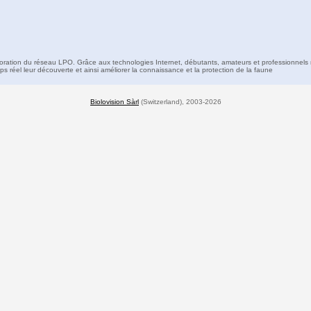
boration du réseau LPO. Grâce aux technologies Internet, débutants, amateurs et professionnels 
s réel leur découverte et ainsi améliorer la connaissance et la protection de la faune
Biolovision Sàrl
(Switzerland), 2003-2026