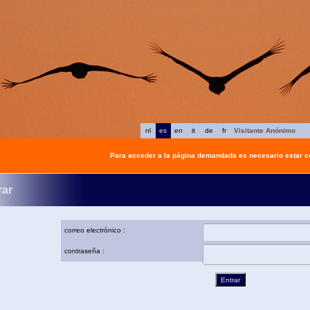
nl
es
en
it
de
fr
Visitante Anónimo
Para acceder a la página demandada es necesario estar 
rar
correo electrónico :
contraseña :