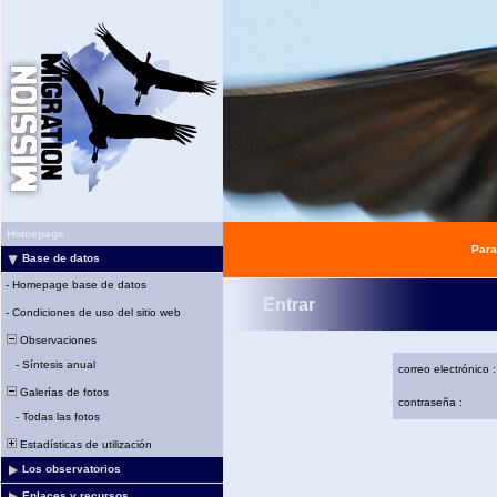
Homepage
Para
Base de datos
-
Homepage base de datos
Entrar
-
Condiciones de uso del sitio web
Observaciones
-
Síntesis anual
correo electrónico :
Galerías de fotos
contraseña :
-
Todas las fotos
Estadísticas de utilización
Los observatorios
Enlaces y recursos