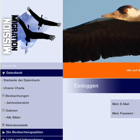
Startseite
Um auf d
Datenbank
-
Startseite der Datenbank
Einloggen
-
Unsere Charta
Beobachtungen
-
Jahresübersicht
Mein E-Mail :
Galerien
Mein Passwort :
-
Alle Bilder
Websitestatistik
Die Beobachtungsplätze
Links und Informationen