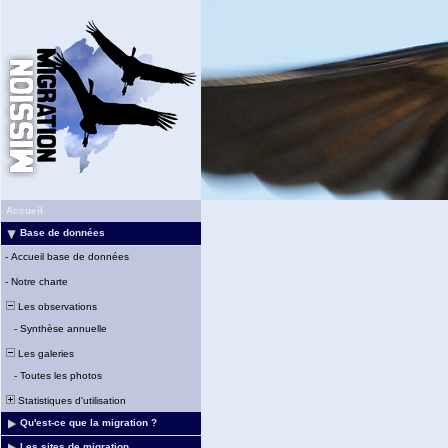
Accueil
Base de données
-
Accueil base de données
-
Notre charte
Les observations
-
Synthèse annuelle
Les galeries
-
Toutes les photos
Statistiques d'utilisation
Qu'est-ce que la migration ?
Les sites de migration