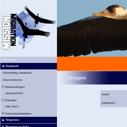
Homepage
Databank
-
Voorstelling databank
Inloggen
-
Overeenkomst
Waarnemingen
-
Jaaroverzicht
email :
Galerijen
paswoord :
-
Alle foto's
Gebruiksstatistieken
Telposten
Bronnen en links