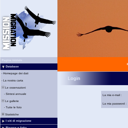
Pagina iniziale
Database
-
Homepage dei dati
Login
-
La nostra carta
Le osservazioni
-
Sintesi annuale
La mia e-mail :
Le gallerie
La mia password :
-
Tutte le foto
Statistiche
I siti di migrazione
Risorse e links