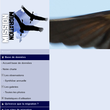
Accueil
Base de données
-
Accueil base de données
-
Notre charte
Les observations
-
Synthèse annuelle
Les galeries
-
Toutes les photos
Statistiques d'utilisation
Qu'est-ce que la migration ?
Les sites de migration