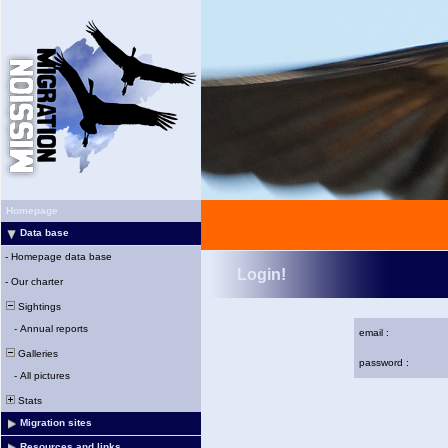
Homepage
Data base
-
Homepage data base
Login!
-
Our charter
Sightings
-
Annual reports
email :
Galleries
password :
-
All pictures
Stats
Migration sites
Resources and links