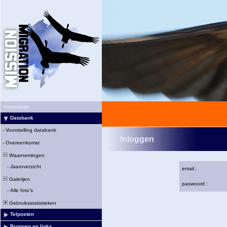
Homepage
Databank
-
Voorstelling databank
Inloggen
-
Overeenkomst
Waarnemingen
-
Jaaroverzicht
email :
Galerijen
paswoord :
-
Alle foto's
Gebruiksstatistieken
Telposten
Bronnen en links