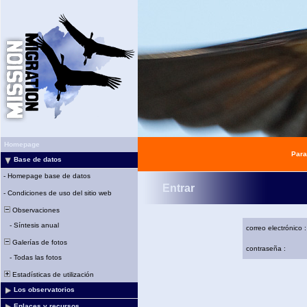
Homepage
Para
Base de datos
-
Homepage base de datos
Entrar
-
Condiciones de uso del sitio web
Observaciones
-
Síntesis anual
correo electrónico :
Galerías de fotos
contraseña :
-
Todas las fotos
Estadísticas de utilización
Los observatorios
Enlaces y recursos