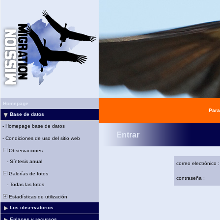
Homepage
Para
Base de datos
-
Homepage base de datos
Entrar
-
Condiciones de uso del sitio web
Observaciones
-
Síntesis anual
correo electrónico :
Galerías de fotos
contraseña :
-
Todas las fotos
Estadísticas de utilización
Los observatorios
Enlaces y recursos