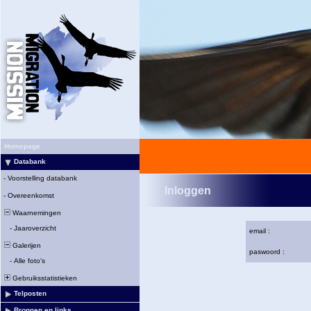
Homepage
Databank
-
Voorstelling databank
Inloggen
-
Overeenkomst
Waarnemingen
-
Jaaroverzicht
email :
Galerijen
paswoord :
-
Alle foto's
Gebruiksstatistieken
Telposten
Bronnen en links