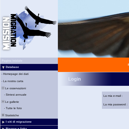
Pagina iniziale
Database
-
Homepage dei dati
Login
-
La nostra carta
Le osservazioni
-
Sintesi annuale
La mia e-mail :
Le gallerie
La mia password :
-
Tutte le foto
Statistiche
I siti di migrazione
Risorse e links