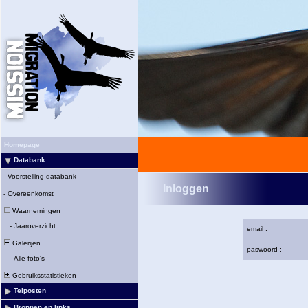
Homepage
Databank
-
Voorstelling databank
Inloggen
-
Overeenkomst
Waarnemingen
-
Jaaroverzicht
email :
Galerijen
paswoord :
-
Alle foto's
Gebruiksstatistieken
Telposten
Bronnen en links