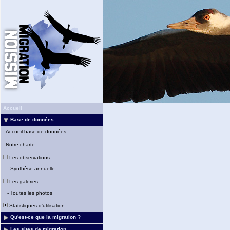
Accueil
Base de données
-
Accueil base de données
-
Notre charte
Les observations
-
Synthèse annuelle
Les galeries
-
Toutes les photos
Statistiques d'utilisation
Qu'est-ce que la migration ?
Les sites de migration