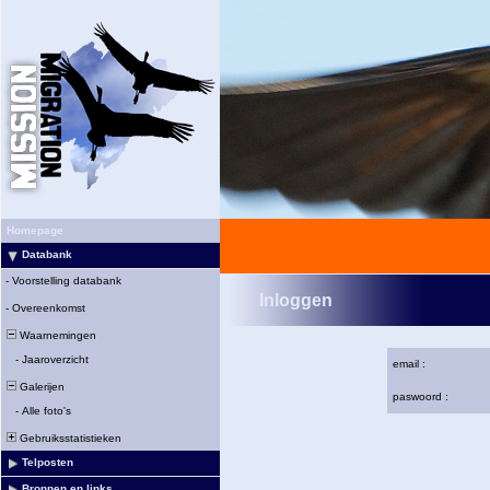
Homepage
Databank
-
Voorstelling databank
Inloggen
-
Overeenkomst
Waarnemingen
-
Jaaroverzicht
email :
Galerijen
paswoord :
-
Alle foto's
Gebruiksstatistieken
Telposten
Bronnen en links