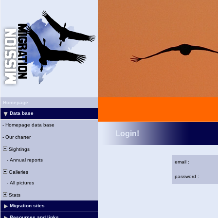
Homepage
Data base
-
Homepage data base
Login!
-
Our charter
Sightings
-
Annual reports
email :
Galleries
password :
-
All pictures
Stats
Migration sites
Resources and links